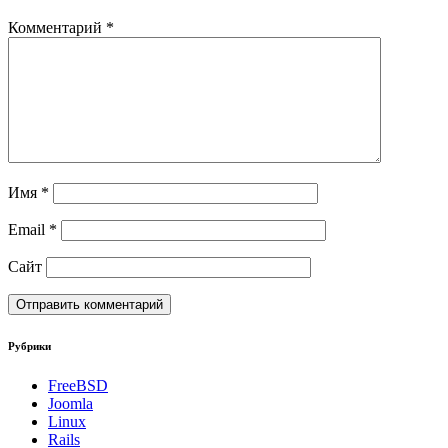
Комментарий
*
Имя
*
Email
*
Сайт
Рубрики
FreeBSD
Joomla
Linux
Rails