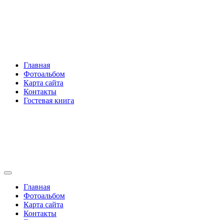
Перейти
Rakovski.ru
к
содержимому
Per aspera ad astra
Главная
Фотоальбом
Карта сайта
Контакты
Гостевая книга
Rakovski.ru
Per aspera ad astra
Главная
Фотоальбом
Карта сайта
Контакты