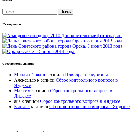
Найти:
Фотографии
Свежие комментарии
Михаил Сажин
к записи
Новоорские курганы
Александр
к записи
Сброс контрольного вопроса в
Яндексе
Максим
к записи
Сброс контрольного вопроса в
Яндексе
alis
к записи
Сброс контрольного вопроса в Яндексе
Кирилл
к записи
Сброс контрольного вопроса в Яндексе
Прокрутка