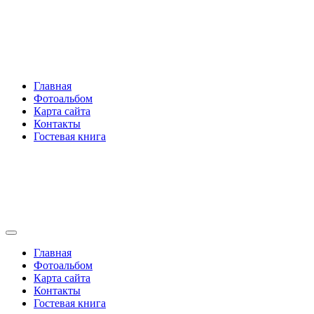
Перейти
Rakovski.ru
к
содержимому
Per aspera ad astra
Главная
Фотоальбом
Карта сайта
Контакты
Гостевая книга
Rakovski.ru
Per aspera ad astra
Главная
Фотоальбом
Карта сайта
Контакты
Гостевая книга