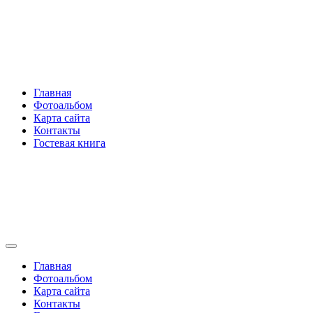
Перейти
Rakovski.ru
к
содержимому
Per aspera ad astra
Главная
Фотоальбом
Карта сайта
Контакты
Гостевая книга
Rakovski.ru
Per aspera ad astra
Главная
Фотоальбом
Карта сайта
Контакты