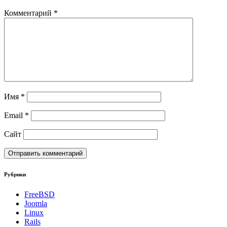
Комментарий
*
Имя
*
Email
*
Сайт
Рубрики
FreeBSD
Joomla
Linux
Rails