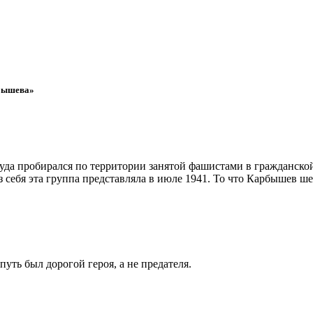
рбышева»
да пробирался по территории занятой фашистами в гражданской 
из себя эта группа представляла в июле 1941. То что Карбышев шел
уть был дорогой героя, а не предателя.