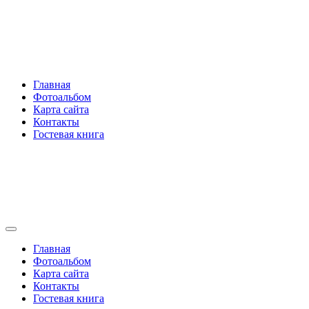
Перейти
Rakovski.ru
к
содержимому
Per aspera ad astra
Главная
Фотоальбом
Карта сайта
Контакты
Гостевая книга
Rakovski.ru
Per aspera ad astra
Главная
Фотоальбом
Карта сайта
Контакты
Гостевая книга