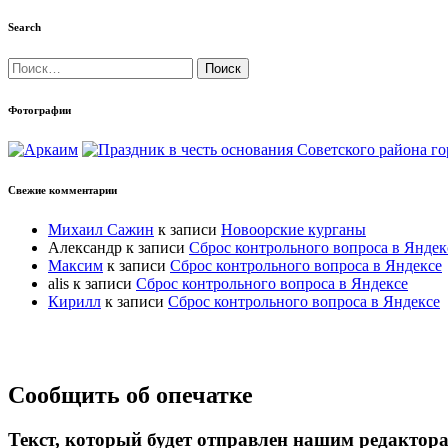
Search
Найти:
Фотографии
Свежие комментарии
Михаил Сажин
к записи
Новоорские курганы
Александр
к записи
Сброс контрольного вопроса в Яндек
Максим
к записи
Сброс контрольного вопроса в Яндексе
alis
к записи
Сброс контрольного вопроса в Яндексе
Кирилл
к записи
Сброс контрольного вопроса в Яндексе
Прокрутка
Сообщить об опечатке
вверх
Текст, который будет отправлен нашим редактор