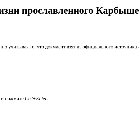
жизни прославленного Карбыш
бенно учитывая то, что документ взят из официального источн
а и нажмите
Ctrl+Enter
.