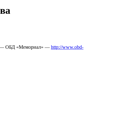
ева
ика — ОБД «Мемориал» —
http://www.obd-