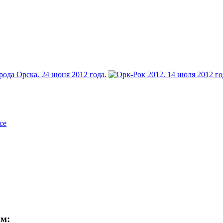
се
ам: