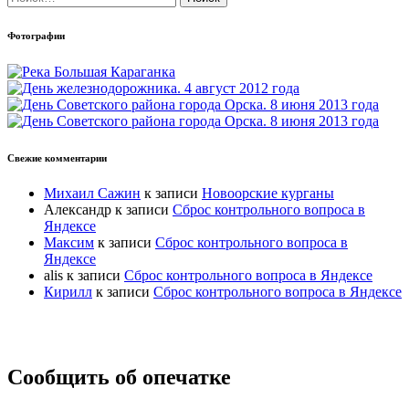
Фотографии
Свежие комментарии
Михаил Сажин
к записи
Новоорские курганы
Александр
к записи
Сброс контрольного вопроса в
Яндексе
Максим
к записи
Сброс контрольного вопроса в
Яндексе
alis
к записи
Сброс контрольного вопроса в Яндексе
Кирилл
к записи
Сброс контрольного вопроса в Яндексе
Прокрутка
Сообщить об опечатке
вверх