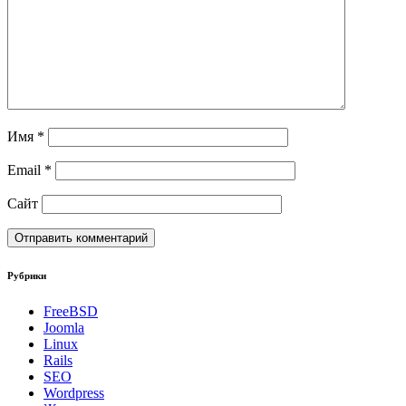
Имя
*
Email
*
Сайт
Рубрики
FreeBSD
Joomla
Linux
Rails
SEO
Wordpress