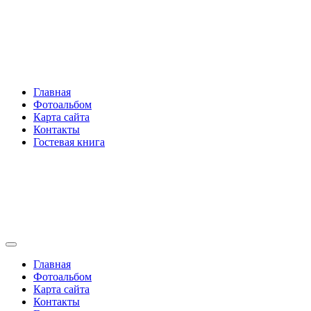
Перейти
Rakovski.ru
к
содержимому
Per aspera ad astra
Главная
Фотоальбом
Карта сайта
Контакты
Гостевая книга
Rakovski.ru
Per aspera ad astra
Главная
Фотоальбом
Карта сайта
Контакты