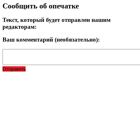
Прокрутка
Сообщить об опечатке
вверх
Текст, который будет отправлен нашим
редакторам:
Ваш комментарий (необязательно):
Отправить