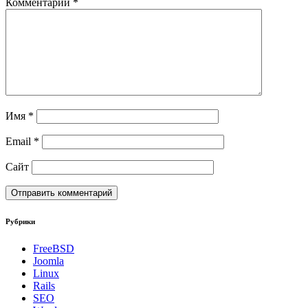
Комментарий
*
Имя
*
Email
*
Сайт
Рубрики
FreeBSD
Joomla
Linux
Rails
SEO