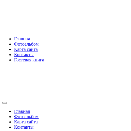
Перейти
Rakovski.ru
к
содержимому
Per aspera ad astra
Главная
Фотоальбом
Карта сайта
Контакты
Гостевая книга
Rakovski.ru
Per aspera ad astra
Главная
Фотоальбом
Карта сайта
Контакты