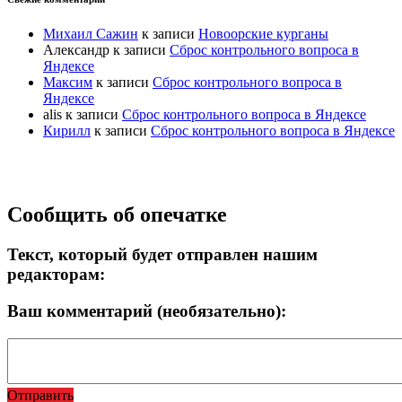
Михаил Сажин
к записи
Новоорские курганы
Александр
к записи
Сброс контрольного вопроса в
Яндексе
Максим
к записи
Сброс контрольного вопроса в
Яндексе
alis
к записи
Сброс контрольного вопроса в Яндексе
Кирилл
к записи
Сброс контрольного вопроса в Яндексе
Прокрутка
Сообщить об опечатке
вверх
Текст, который будет отправлен нашим
редакторам:
Ваш комментарий (необязательно):
Отправить