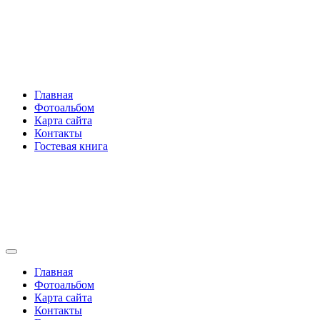
Перейти
Rakovski.ru
к
содержимому
Per aspera ad astra
Главная
Фотоальбом
Карта сайта
Контакты
Гостевая книга
Rakovski.ru
Per aspera ad astra
Главная
Фотоальбом
Карта сайта
Контакты