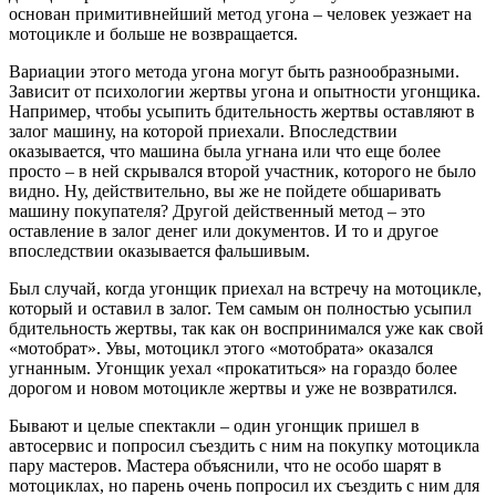
основан примитивнейший метод угона – человек уезжает на
мотоцикле и больше не возвращается.
Вариации этого метода угона могут быть разнообразными.
Зависит от психологии жертвы угона и опытности угонщика.
Например, чтобы усыпить бдительность жертвы оставляют в
залог машину, на которой приехали. Впоследствии
оказывается, что машина была угнана или что еще более
просто – в ней скрывался второй участник, которого не было
видно. Ну, действительно, вы же не пойдете обшаривать
машину покупателя? Другой действенный метод – это
оставление в залог денег или документов. И то и другое
впоследствии оказывается фальшивым.
Был случай, когда угонщик приехал на встречу на мотоцикле,
который и оставил в залог. Тем самым он полностью усыпил
бдительность жертвы, так как он воспринимался уже как свой
«мотобрат». Увы, мотоцикл этого «мотобрата» оказался
угнанным. Угонщик уехал «прокатиться» на гораздо более
дорогом и новом мотоцикле жертвы и уже не возвратился.
Бывают и целые спектакли – один угонщик пришел в
автосервис и попросил съездить с ним на покупку мотоцикла
пару мастеров. Мастера объяснили, что не особо шарят в
мотоциклах, но парень очень попросил их съездить с ним для