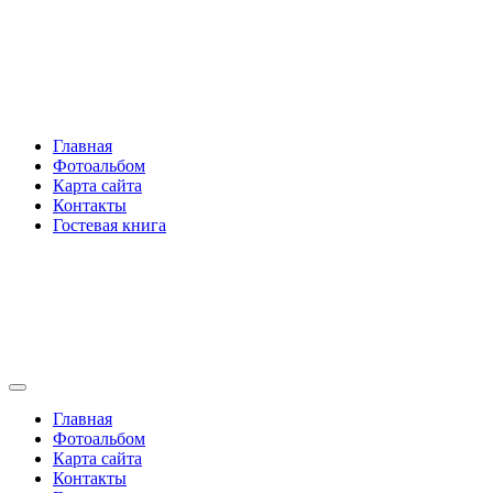
Перейти
Rakovski.ru
к
содержимому
Per aspera ad astra
Главная
Фотоальбом
Карта сайта
Контакты
Гостевая книга
Rakovski.ru
Per aspera ad astra
Главная
Фотоальбом
Карта сайта
Контакты