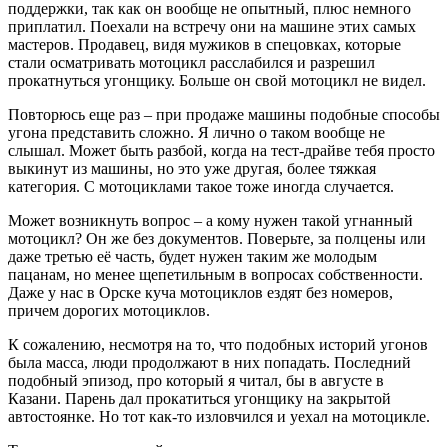
поддержки, так как он вообще не опытный, плюс немного
приплатил. Поехали на встречу они на машине этих самых
мастеров. Продавец, видя мужиков в спецовках, которые
стали осматривать мотоцикл расслабился и разрешил
прокатнуться угонщику. Больше он свой мотоцикл не видел.
Повторюсь еще раз – при продаже машины подобные способы
угона представить сложно. Я лично о таком вообще не
слышал. Может быть разбой, когда на тест-драйве тебя просто
выкинут из машины, но это уже другая, более тяжкая
категория. С мотоциклами такое тоже иногда случается.
Может возникнуть вопрос – а кому нужен такой угнанный
мотоцикл? Он же без документов. Поверьте, за полцены или
даже третью её часть, будет нужен таким же молодым
пацанам, но менее щепетильным в вопросах собственности.
Даже у нас в Орске куча мотоциклов ездят без номеров,
причем дорогих мотоциклов.
К сожалению, несмотря на то, что подобных историй угонов
была масса, люди продолжают в них попадать. Последний
подобный эпизод, про который я читал, бы в августе в
Казани. Парень дал прокатиться угонщику на закрытой
автостоянке. Но тот как-то изловчился и уехал на мотоцикле.