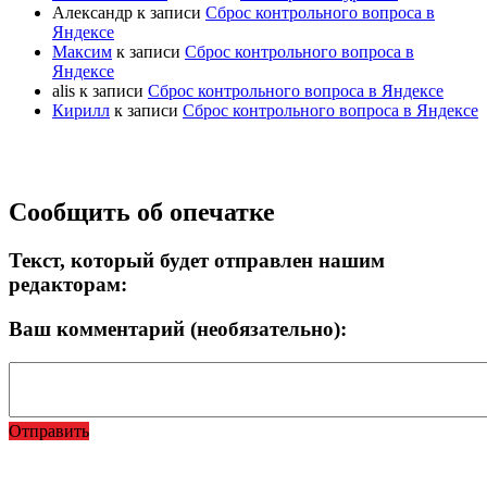
Александр
к записи
Сброс контрольного вопроса в
Яндексе
Максим
к записи
Сброс контрольного вопроса в
Яндексе
alis
к записи
Сброс контрольного вопроса в Яндексе
Кирилл
к записи
Сброс контрольного вопроса в Яндексе
Прокрутка
Сообщить об опечатке
вверх
Текст, который будет отправлен нашим
редакторам:
Ваш комментарий (необязательно):
Отправить