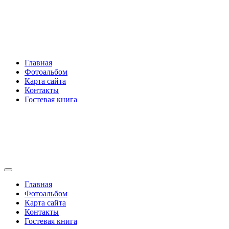
Перейти
Rakovski.ru
к
содержимому
Per aspera ad astra
Главная
Фотоальбом
Карта сайта
Контакты
Гостевая книга
Rakovski.ru
Per aspera ad astra
Главная
Фотоальбом
Карта сайта
Контакты
Гостевая книга