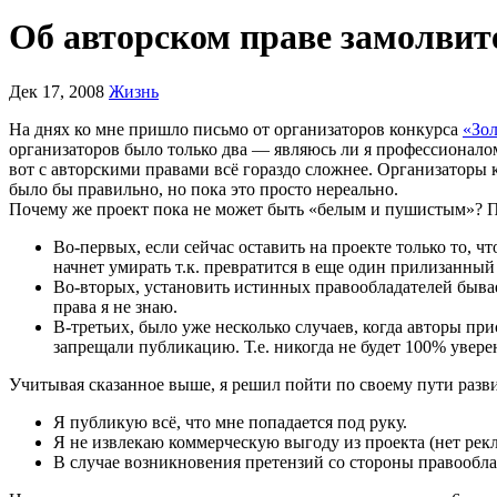
Об авторском праве замолвит
Дек 17, 2008
Жизнь
На днях ко мне пришло письмо от организаторов конкурса
«Зо
организаторов было только два — являюсь ли я профессионалом
вот с авторскими правами всё гораздо сложнее. Организаторы 
было бы правильно, но пока это просто нереально.
Почему же проект пока не может быть «белым и пушистым»? По
Во-первых, если сейчас оставить на проекте только то, 
начнет умирать т.к. превратится в еще один прилизанный
Во-вторых, установить истинных правообладателей бывает
права я не знаю.
В-третьих, было уже несколько случаев, когда авторы пр
запрещали публикацию. Т.е. никогда не будет 100% уверен
Учитывая сказанное выше, я решил пойти по своему пути разв
Я публикую всё, что мне попадается под руку.
Я не извлекаю коммерческую выгоду из проекта (нет рекл
В случае возникновения претензий со стороны правооблад