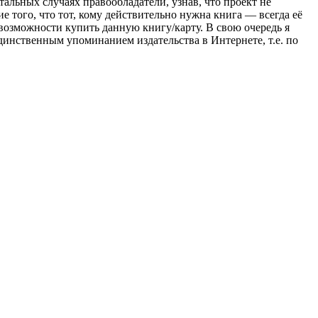
тальных случаях правообладатели, узнав, что проект не
 того, что тот, кому действительно нужна книга — всегда её
возможности купить данную книгу/карту. В свою очередь я
динственным упоминанием издательства в Интернете, т.е. по