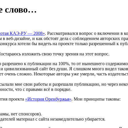
е слово…
лотая КАЭ-РУ — 2008»
. Рассматривался вопрос о включении в к
 в веб-дизайне, и как обстоят дела с соблюдением авторских пр
конкурса хотели бы видеть на проекте только разрешенный к пуб
стараюсь изложить свою точку зрения на этот вопрос.
что разрешено к публикации на 100%, то от нынешнего содержимо
 и цивилизованный сайт без души. Я слишком много видел таковы
 очень сложно. Некоторые авторы уже умерли, часть издательств
исылали мне свои работы и разрешали публикацию, но через неко
ности, что с правами всё в порядке.
ития проекта
«История Оренбуржья»
. Мои принципы таковы:
амы, нет спонсоров).
ателей материал с сайта незамедлительно убирается.