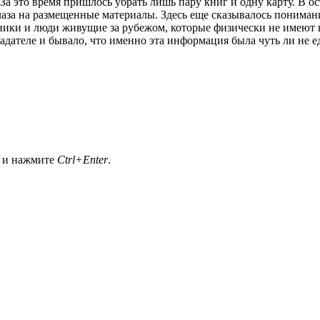
 За это время пришлось убрать лишь пару книг и одну карту. В ос
за на размещенные материалы. Здесь еще сказывалось понимание
ники и люди живущие за рубежом, которые физически не имеют 
дателе и бывало, что именно эта информация была чуть ли не е
а и нажмите
Ctrl+Enter
.