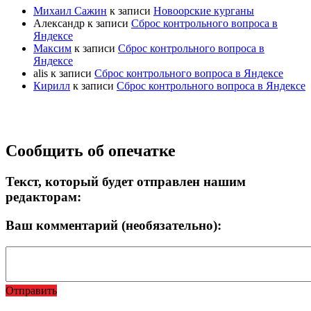
Михаил Сажин
к записи
Новоорские курганы
Александр
к записи
Сброс контрольного вопроса в
Яндексе
Максим
к записи
Сброс контрольного вопроса в
Яндексе
alis
к записи
Сброс контрольного вопроса в Яндексе
Кирилл
к записи
Сброс контрольного вопроса в Яндексе
Прокрутка
Сообщить об опечатке
вверх
Текст, который будет отправлен нашим
редакторам:
Ваш комментарий (необязательно):
Отправить