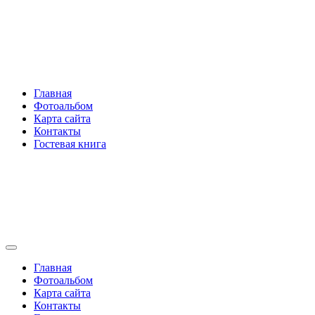
Перейти
Rakovski.ru
к
содержимому
Per aspera ad astra
Главная
Фотоальбом
Карта сайта
Контакты
Гостевая книга
Rakovski.ru
Per aspera ad astra
Главная
Фотоальбом
Карта сайта
Контакты