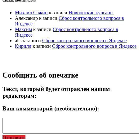
Свежие комментарии
Михаил Сажин
к записи
Новоорские курганы
Александр
к записи
Сброс контрольного вопроса в
Яндексе
Максим
к записи
Сброс контрольного вопроса в
Яндексе
alis
к записи
Сброс контрольного вопроса в Яндексе
Кирилл
к записи
Сброс контрольного вопроса в Яндексе
Прокрутка
Сообщить об опечатке
вверх
Текст, который будет отправлен нашим
редакторам:
Ваш комментарий (необязательно):
Отправить