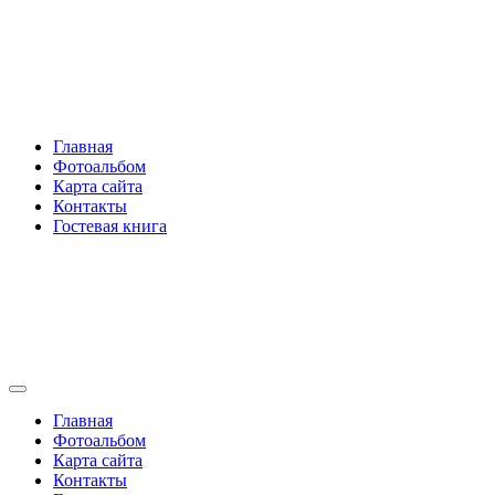
Перейти
Rakovski.ru
к
содержимому
Per aspera ad astra
Главная
Фотоальбом
Карта сайта
Контакты
Гостевая книга
Rakovski.ru
Per aspera ad astra
Главная
Фотоальбом
Карта сайта
Контакты