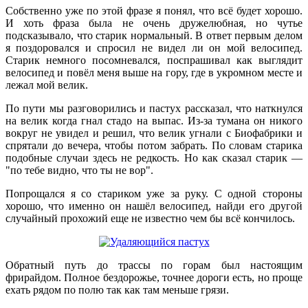
Собственно уже по этой фразе я понял, что всё будет хорошо.
И хоть фраза была не очень дружелюбная, но чутье
подсказывало, что старик нормальный. В ответ первым делом
я поздоровался и спросил не видел ли он мой велосипед.
Старик немного посомневался, поспрашивал как выглядит
велосипед и повёл меня выше на гору, где в укромном месте и
лежал мой велик.
По пути мы разговорились и пастух рассказал, что наткнулся
на велик когда гнал стадо на выпас. Из-за тумана он никого
вокруг не увидел и решил, что велик угнали с Биофабрики и
спрятали до вечера, чтобы потом забрать. По словам старика
подобные случаи здесь не редкость. Но как сказал старик —
"по тебе видно, что ты не вор".
Попрощался я со стариком уже за руку. С одной стороны
хорошо, что именно он нашёл велосипед, найди его другой
случайный прохожий еще не известно чем бы всё кончилось.
Обратный путь до трассы по горам был настоящим
фрирайдом. Полное бездорожье, точнее дороги есть, но проще
ехать рядом по полю так как там меньше грязи.