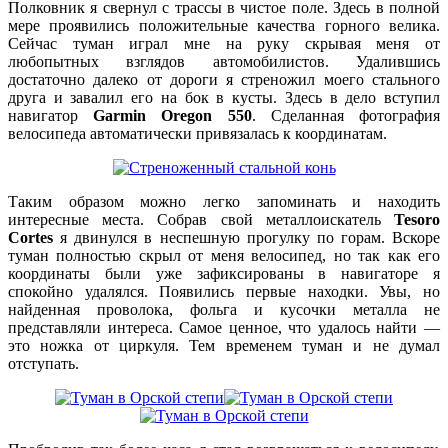
Полковник я свернул с трассы в чистое поле. Здесь в полной
мере проявились положительные качества горного велика.
Сейчас туман играл мне на руку скрывая меня от
любопытных взглядов автомобилистов. Удалившись
достаточно далеко от дороги я стреножил моего стального
друга и завалил его на бок в кусты. Здесь в дело вступил
навигатор
Garmin Oregon 550
. Сделанная фотография
велосипеда автоматически привязалась к координатам.
Таким образом можно легко запоминать и находить
интересные места. Собрав свой металлоискатель
Tesoro
Cortes
я двинулся в неспешную прогулку по горам. Вскоре
туман полностью скрыл от меня велосипед, но так как его
координаты были уже зафиксированы в навигаторе я
спокойно удалялся. Появились первые находки. Увы, но
найденная проволока, фольга и кусочки металла не
представляли интереса. Самое ценное, что удалось найти —
это ножка от циркуля. Тем временем туман и не думал
отступать.