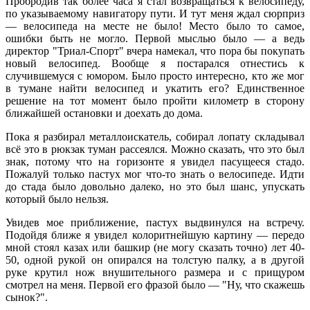
Пробродив так более часа я стал возвращаться к велосипеду,
по указываемому навигатору пути. И тут меня ждал сюрприз
— велосипеда на месте не было! Место было то самое,
ошибки быть не могло. Первой мыслью было — а ведь
директор "Триал-Спорт" вчера намекал, что пора бы покупать
новый велосипед. Вообще я постарался отнестись к
случившемуся с юмором. Было просто интересно, кто же мог
в тумане найти велосипед и укатить его? Единственное
решение на тот момент было пройти километр в сторону
ближайшей остановки и доехать до дома.
Пока я разбирал металлоискатель, собирал лопату складывал
всё это в рюкзак туман рассеялся. Можно сказать, что это был
знак, потому что на горизонте я увидел пасущееся стадо.
Пожалуй только пастух мог что-то знать о велосипеде. Идти
до стада было довольно далеко, но это был шанс, упускать
который было нельзя.
Увидев мое приближение, пастух выдвинулся на встречу.
Подойдя ближе я увидел колоритнейшую картину — передо
мной стоял казах или башкир (не могу сказать точно) лет 40-
50, одной рукой он опирался на толстую палку, а в другой
руке крутил нож внушительного размера и с прищуром
смотрел на меня. Первой его фразой было — "Ну, что скажешь
сынок?".