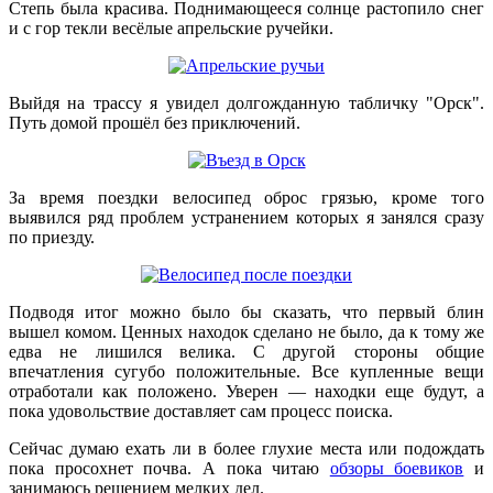
Степь была красива. Поднимающееся солнце растопило снег
и с гор текли весёлые апрельские ручейки.
Выйдя на трассу я увидел долгожданную табличку "Орск".
Путь домой прошёл без приключений.
За время поездки велосипед оброс грязью, кроме того
выявился ряд проблем устранением которых я занялся сразу
по приезду.
Подводя итог можно было бы сказать, что первый блин
вышел комом. Ценных находок сделано не было, да к тому же
едва не лишился велика. С другой стороны общие
впечатления сугубо положительные. Все купленные вещи
отработали как положено. Уверен — находки еще будут, а
пока удовольствие доставляет сам процесс поиска.
Сейчас думаю ехать ли в более глухие места или подождать
пока просохнет почва. А пока читаю
обзоры боевиков
и
занимаюсь решением мелких дел.