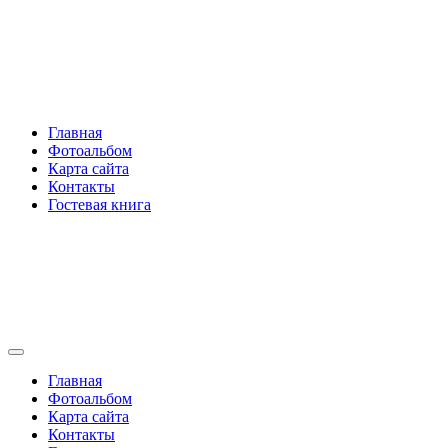
Перейти
Rakovski.ru
к
содержимому
Per aspera ad astra
Главная
Фотоальбом
Карта сайта
Контакты
Гостевая книга
Rakovski.ru
Per aspera ad astra
Главная
Фотоальбом
Карта сайта
Контакты