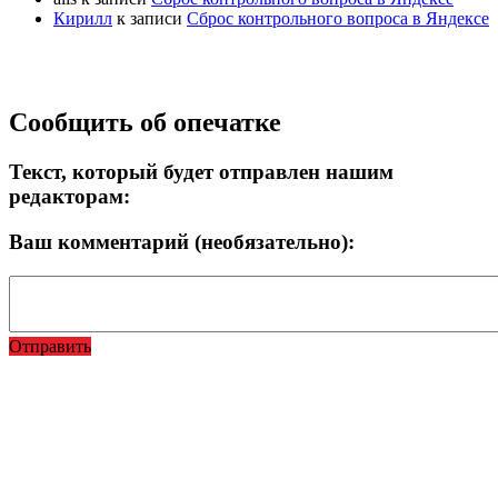
Кирилл
к записи
Сброс контрольного вопроса в Яндексе
Прокрутка
Сообщить об опечатке
вверх
Текст, который будет отправлен нашим
редакторам:
Ваш комментарий (необязательно):
Отправить