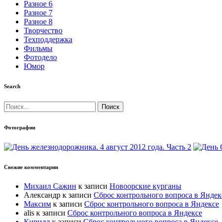
Разное 6
Разное 7
Разное 8
Творчество
Техподдержка
Фильмы
Фотодело
Юмор
Search
Найти:
Фотографии
Свежие комментарии
Михаил Сажин
к записи
Новоорские курганы
Александр
к записи
Сброс контрольного вопроса в Яндек
Максим
к записи
Сброс контрольного вопроса в Яндексе
alis
к записи
Сброс контрольного вопроса в Яндексе
Кирилл
к записи
Сброс контрольного вопроса в Яндексе