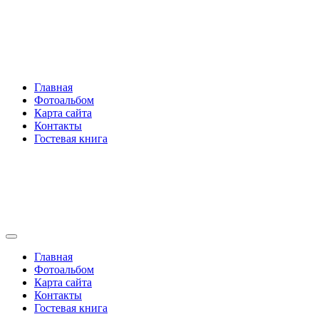
Перейти
Rakovski.ru
к
содержимому
Per aspera ad astra
Главная
Фотоальбом
Карта сайта
Контакты
Гостевая книга
Rakovski.ru
Per aspera ad astra
Главная
Фотоальбом
Карта сайта
Контакты
Гостевая книга