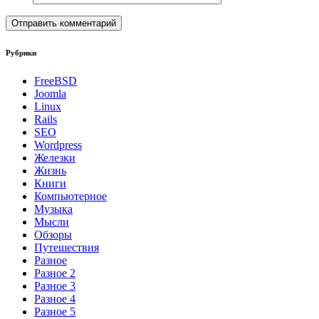
Рубрики
FreeBSD
Joomla
Linux
Rails
SEO
Wordpress
Железки
Жизнь
Книги
Компьютерное
Музыка
Мысли
Обзоры
Путешествия
Разное
Разное 2
Разное 3
Разное 4
Разное 5