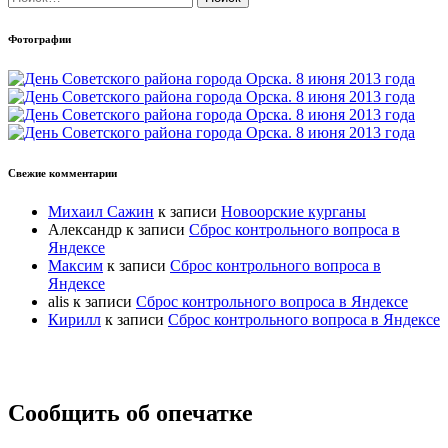
Фотографии
Свежие комментарии
Михаил Сажин
к записи
Новоорские курганы
Александр
к записи
Сброс контрольного вопроса в
Яндексе
Максим
к записи
Сброс контрольного вопроса в
Яндексе
alis
к записи
Сброс контрольного вопроса в Яндексе
Кирилл
к записи
Сброс контрольного вопроса в Яндексе
Прокрутка
Сообщить об опечатке
вверх