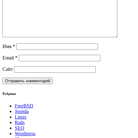
Имя
*
Email
*
Сайт
Рубрики
FreeBSD
Joomla
Linux
Rails
SEO
Wordpress