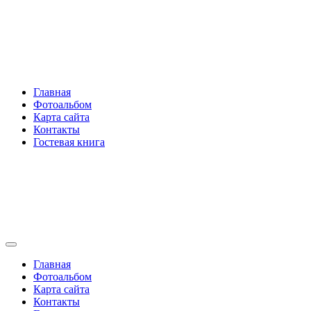
Перейти
Rakovski.ru
к
содержимому
Per aspera ad astra
Главная
Фотоальбом
Карта сайта
Контакты
Гостевая книга
Rakovski.ru
Per aspera ad astra
Главная
Фотоальбом
Карта сайта
Контакты