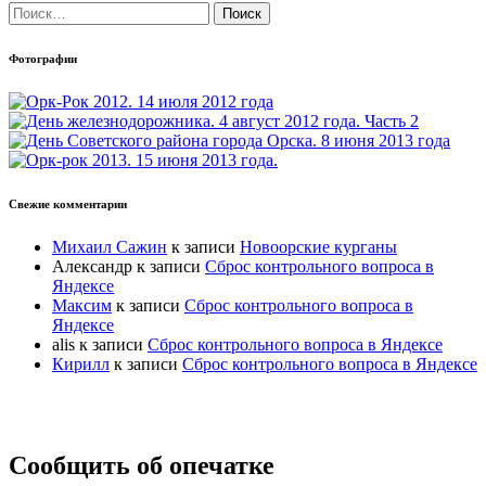
Найти:
Фотографии
Свежие комментарии
Михаил Сажин
к записи
Новоорские курганы
Александр
к записи
Сброс контрольного вопроса в
Яндексе
Максим
к записи
Сброс контрольного вопроса в
Яндексе
alis
к записи
Сброс контрольного вопроса в Яндексе
Кирилл
к записи
Сброс контрольного вопроса в Яндексе
Прокрутка
Сообщить об опечатке
вверх