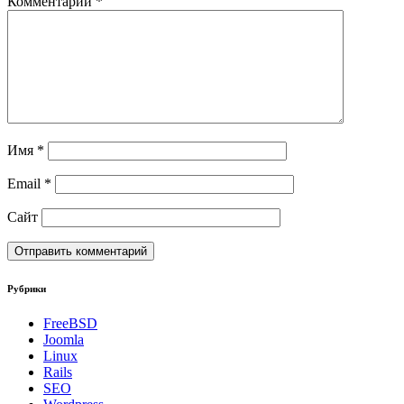
Комментарий
*
Имя
*
Email
*
Сайт
Рубрики
FreeBSD
Joomla
Linux
Rails
SEO