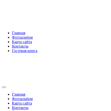
Перейти
Rakovski.ru
к
содержимому
Per aspera ad astra
Главная
Фотоальбом
Карта сайта
Контакты
Гостевая книга
Rakovski.ru
Per aspera ad astra
Главная
Фотоальбом
Карта сайта
Контакты