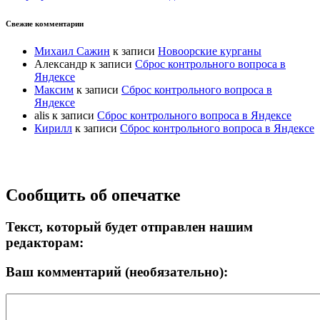
Свежие комментарии
Михаил Сажин
к записи
Новоорские курганы
Александр
к записи
Сброс контрольного вопроса в
Яндексе
Максим
к записи
Сброс контрольного вопроса в
Яндексе
alis
к записи
Сброс контрольного вопроса в Яндексе
Кирилл
к записи
Сброс контрольного вопроса в Яндексе
Прокрутка
Сообщить об опечатке
вверх
Текст, который будет отправлен нашим
редакторам:
Ваш комментарий (необязательно):