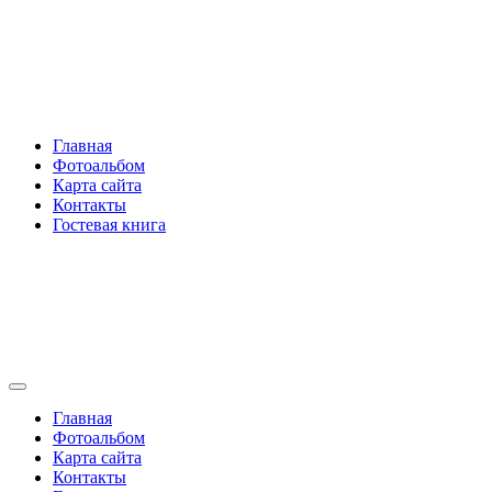
Перейти
Rakovski.ru
к
содержимому
Per aspera ad astra
Главная
Фотоальбом
Карта сайта
Контакты
Гостевая книга
Rakovski.ru
Per aspera ad astra
Главная
Фотоальбом
Карта сайта
Контакты