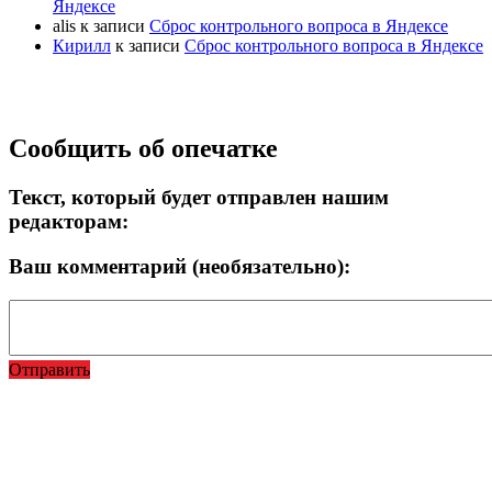
Яндексе
alis
к записи
Сброс контрольного вопроса в Яндексе
Кирилл
к записи
Сброс контрольного вопроса в Яндексе
Прокрутка
Сообщить об опечатке
вверх
Текст, который будет отправлен нашим
редакторам:
Ваш комментарий (необязательно):
Отправить