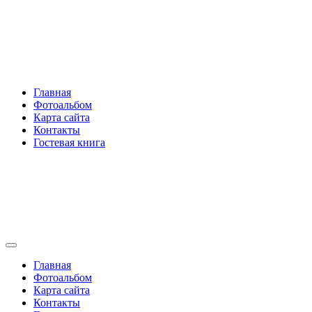
Перейти
Rakovski.ru
к
содержимому
Per aspera ad astra
Главная
Фотоальбом
Карта сайта
Контакты
Гостевая книга
Rakovski.ru
Per aspera ad astra
Главная
Фотоальбом
Карта сайта
Контакты