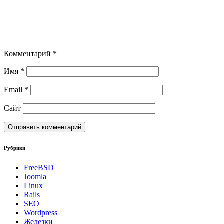
Комментарий
*
Имя
*
Email
*
Сайт
Рубрики
FreeBSD
Joomla
Linux
Rails
SEO
Wordpress
Железки