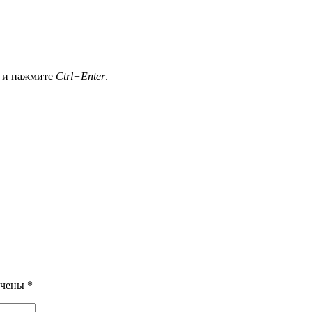
а и нажмите
Ctrl+Enter
.
ечены
*