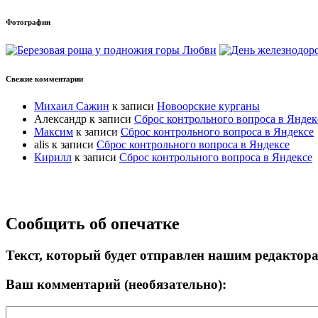
Фотографии
Свежие комментарии
Михаил Сажин
к записи
Новоорские курганы
Александр
к записи
Сброс контрольного вопроса в Яндек
Максим
к записи
Сброс контрольного вопроса в Яндексе
alis
к записи
Сброс контрольного вопроса в Яндексе
Кирилл
к записи
Сброс контрольного вопроса в Яндексе
Прокрутка
Сообщить об опечатке
вверх
Текст, который будет отправлен нашим редактор
Ваш комментарий (необязательно):