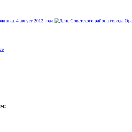
се
ам: