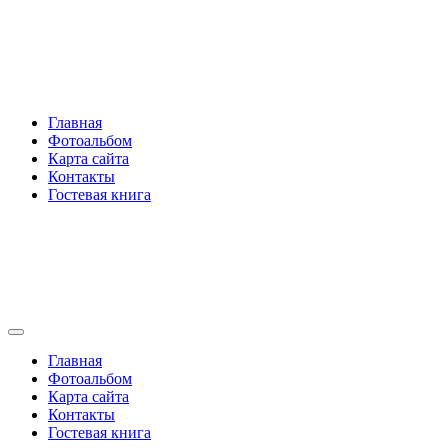
Перейти
Rakovski.ru
к
содержимому
Per aspera ad astra
Главная
Фотоальбом
Карта сайта
Контакты
Гостевая книга
Rakovski.ru
Per aspera ad astra
Главная
Фотоальбом
Карта сайта
Контакты
Гостевая книга