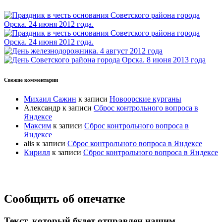
Свежие комментарии
Михаил Сажин
к записи
Новоорские курганы
Александр
к записи
Сброс контрольного вопроса в
Яндексе
Максим
к записи
Сброс контрольного вопроса в
Яндексе
alis
к записи
Сброс контрольного вопроса в Яндексе
Кирилл
к записи
Сброс контрольного вопроса в Яндексе
Прокрутка
Сообщить об опечатке
вверх
Текст, который будет отправлен нашим