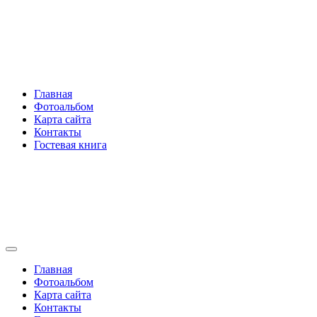
Перейти
Rakovski.ru
к
содержимому
Per aspera ad astra
Главная
Фотоальбом
Карта сайта
Контакты
Гостевая книга
Rakovski.ru
Per aspera ad astra
Главная
Фотоальбом
Карта сайта
Контакты