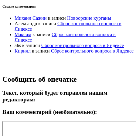
Свежие комментарии
Михаил Сажин
к записи
Новоорские курганы
Александр
к записи
Сброс контрольного вопроса в
Яндексе
Максим
к записи
Сброс контрольного вопроса в
Яндексе
alis
к записи
Сброс контрольного вопроса в Яндексе
Кирилл
к записи
Сброс контрольного вопроса в Яндексе
Прокрутка
Сообщить об опечатке
вверх
Текст, который будет отправлен нашим
редакторам:
Ваш комментарий (необязательно):