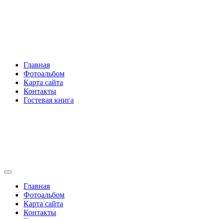
Перейти
Rakovski.ru
к
содержимому
Per aspera ad astra
Главная
Фотоальбом
Карта сайта
Контакты
Гостевая книга
Rakovski.ru
Per aspera ad astra
Главная
Фотоальбом
Карта сайта
Контакты