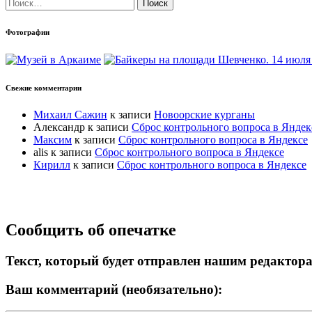
Найти:
Фотографии
Свежие комментарии
Михаил Сажин
к записи
Новоорские курганы
Александр
к записи
Сброс контрольного вопроса в Яндек
Максим
к записи
Сброс контрольного вопроса в Яндексе
alis
к записи
Сброс контрольного вопроса в Яндексе
Кирилл
к записи
Сброс контрольного вопроса в Яндексе
Прокрутка
Сообщить об опечатке
вверх
Текст, который будет отправлен нашим редактор
Ваш комментарий (необязательно):