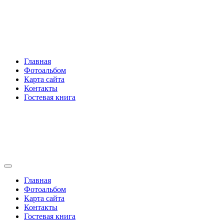
Перейти
Rakovski.ru
к
содержимому
Per aspera ad astra
Главная
Фотоальбом
Карта сайта
Контакты
Гостевая книга
Rakovski.ru
Per aspera ad astra
Главная
Фотоальбом
Карта сайта
Контакты
Гостевая книга