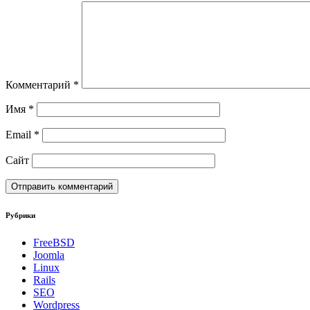
Комментарий
*
Имя
*
Email
*
Сайт
Рубрики
FreeBSD
Joomla
Linux
Rails
SEO
Wordpress