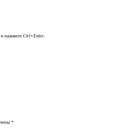
а и нажмите
Ctrl+Enter
.
ечены
*