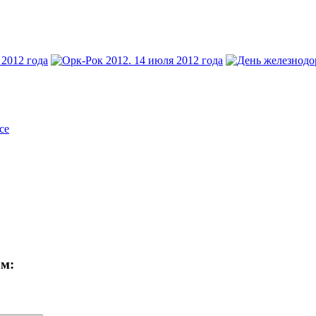
се
ам: