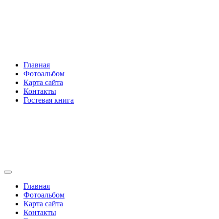
Перейти
Rakovski.ru
к
содержимому
Per aspera ad astra
Главная
Фотоальбом
Карта сайта
Контакты
Гостевая книга
Rakovski.ru
Per aspera ad astra
Главная
Фотоальбом
Карта сайта
Контакты