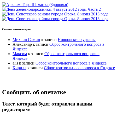
Свежие комментарии
Михаил Сажин
к записи
Новоорские курганы
Александр
к записи
Сброс контрольного вопроса в
Яндексе
Максим
к записи
Сброс контрольного вопроса в
Яндексе
alis
к записи
Сброс контрольного вопроса в Яндексе
Кирилл
к записи
Сброс контрольного вопроса в Яндексе
Прокрутка
Сообщить об опечатке
вверх
Текст, который будет отправлен нашим
редакторам: