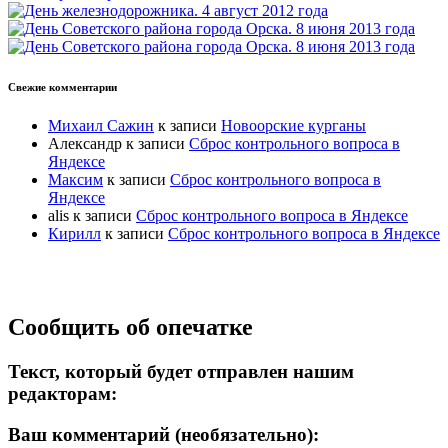
Свежие комментарии
Михаил Сажин
к записи
Новоорские курганы
Александр
к записи
Сброс контрольного вопроса в
Яндексе
Максим
к записи
Сброс контрольного вопроса в
Яндексе
alis
к записи
Сброс контрольного вопроса в Яндексе
Кирилл
к записи
Сброс контрольного вопроса в Яндексе
Прокрутка
Сообщить об опечатке
вверх
Текст, который будет отправлен нашим
редакторам:
Ваш комментарий (необязательно):