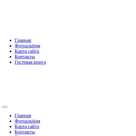
Перейти
Rakovski.ru
к
содержимому
Per aspera ad astra
Главная
Фотоальбом
Карта сайта
Контакты
Гостевая книга
Rakovski.ru
Per aspera ad astra
Главная
Фотоальбом
Карта сайта
Контакты