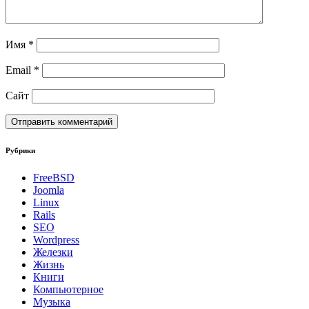
Имя
*
Email
*
Сайт
Рубрики
FreeBSD
Joomla
Linux
Rails
SEO
Wordpress
Железки
Жизнь
Книги
Компьютерное
Музыка