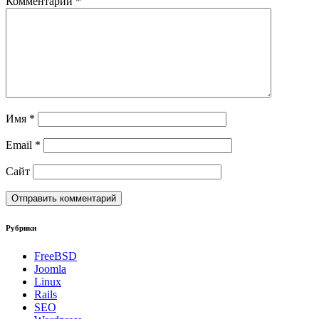
Комментарий
*
Имя
*
Email
*
Сайт
Рубрики
FreeBSD
Joomla
Linux
Rails
SEO