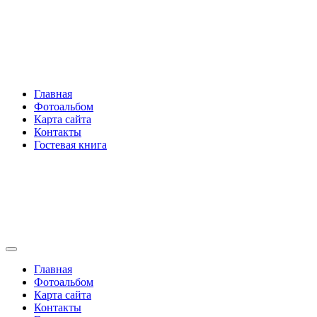
Перейти
Rakovski.ru
к
содержимому
Per aspera ad astra
Главная
Фотоальбом
Карта сайта
Контакты
Гостевая книга
Rakovski.ru
Per aspera ad astra
Главная
Фотоальбом
Карта сайта
Контакты