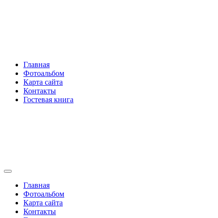
Перейти
Rakovski.ru
к
содержимому
Per aspera ad astra
Главная
Фотоальбом
Карта сайта
Контакты
Гостевая книга
Rakovski.ru
Per aspera ad astra
Главная
Фотоальбом
Карта сайта
Контакты