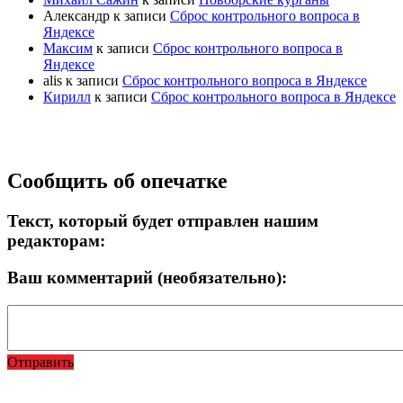
Александр
к записи
Сброс контрольного вопроса в
Яндексе
Максим
к записи
Сброс контрольного вопроса в
Яндексе
alis
к записи
Сброс контрольного вопроса в Яндексе
Кирилл
к записи
Сброс контрольного вопроса в Яндексе
Прокрутка
Сообщить об опечатке
вверх
Текст, который будет отправлен нашим
редакторам:
Ваш комментарий (необязательно):
Отправить