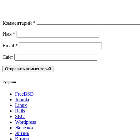
Комментарий
*
Имя
*
Email
*
Сайт
Рубрики
FreeBSD
Joomla
Linux
Rails
SEO
Wordpress
Железки
Жизнь
Книги