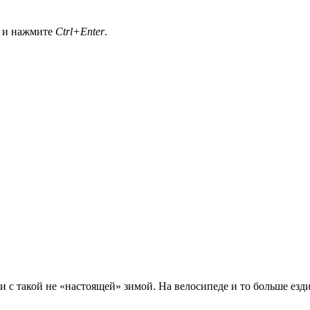
а и нажмите
Ctrl+Enter
.
язи с такой не «настоящей» зимой. На велосипеде и то больше езд