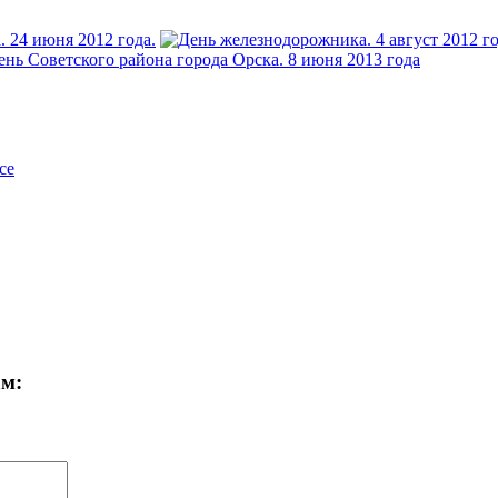
се
ам: