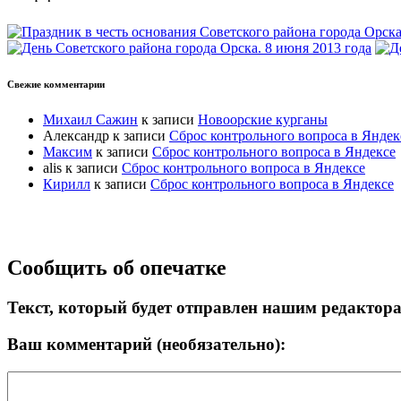
Свежие комментарии
Михаил Сажин
к записи
Новоорские курганы
Александр
к записи
Сброс контрольного вопроса в Яндек
Максим
к записи
Сброс контрольного вопроса в Яндексе
alis
к записи
Сброс контрольного вопроса в Яндексе
Кирилл
к записи
Сброс контрольного вопроса в Яндексе
Прокрутка
Сообщить об опечатке
вверх
Текст, который будет отправлен нашим редактор
Ваш комментарий (необязательно):