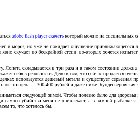
аться
adobe flash player скачать
который можно на специальных с
е снег и мороз, но уже не покидает ощущение приближающегося л
 явно скучает по бескрайней степи, во-вторых хочется испытат
у. Лопата складывается в три раза и в таком состоянии должна
окажет себя в реальности. Дело в том, что сейчас продается оч
оделках используется дешевый металл и существует серьезная п
люс это цена — 300-400 рублей и даже ниже. Бундесверовская л
заниматься следующей зимой. Чтобы полезно было для здоровья и
ди самого убийства меня не привлекает, а в зимней рыбалке 
сем то, что хотелось бы.