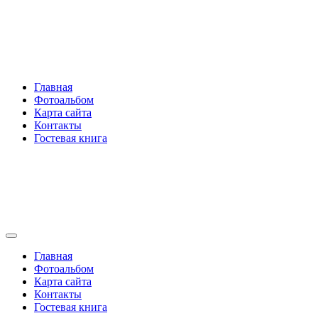
Перейти
Rakovski.ru
к
содержимому
Per aspera ad astra
Главная
Фотоальбом
Карта сайта
Контакты
Гостевая книга
Rakovski.ru
Per aspera ad astra
Главная
Фотоальбом
Карта сайта
Контакты
Гостевая книга