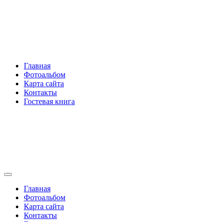
Перейти
Rakovski.ru
к
содержимому
Per aspera ad astra
Главная
Фотоальбом
Карта сайта
Контакты
Гостевая книга
Rakovski.ru
Per aspera ad astra
Главная
Фотоальбом
Карта сайта
Контакты