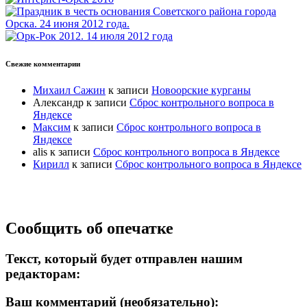
Свежие комментарии
Михаил Сажин
к записи
Новоорские курганы
Александр
к записи
Сброс контрольного вопроса в
Яндексе
Максим
к записи
Сброс контрольного вопроса в
Яндексе
alis
к записи
Сброс контрольного вопроса в Яндексе
Кирилл
к записи
Сброс контрольного вопроса в Яндексе
Прокрутка
Сообщить об опечатке
вверх
Текст, который будет отправлен нашим
редакторам:
Ваш комментарий (необязательно):