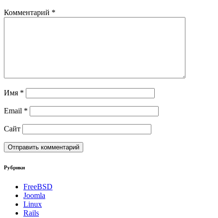
Комментарий
*
Имя
*
Email
*
Сайт
Рубрики
FreeBSD
Joomla
Linux
Rails