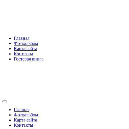
Перейти
Rakovski.ru
к
содержимому
Per aspera ad astra
Главная
Фотоальбом
Карта сайта
Контакты
Гостевая книга
Rakovski.ru
Per aspera ad astra
Главная
Фотоальбом
Карта сайта
Контакты