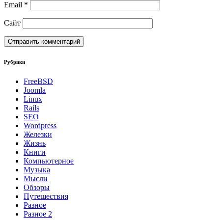
Email
*
Сайт
Рубрики
FreeBSD
Joomla
Linux
Rails
SEO
Wordpress
Железки
Жизнь
Книги
Компьютерное
Музыка
Мысли
Обзоры
Путешествия
Разное
Разное 2