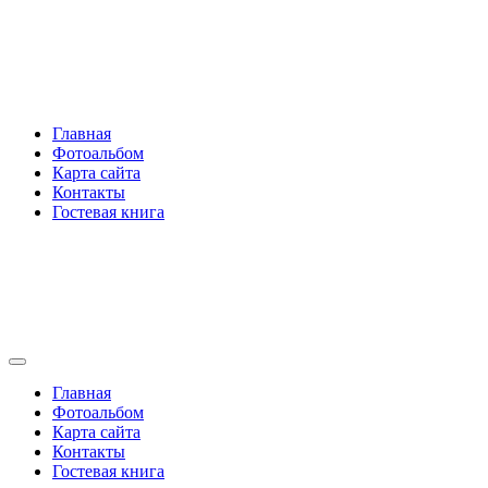
Перейти
Rakovski.ru
к
содержимому
Per aspera ad astra
Главная
Фотоальбом
Карта сайта
Контакты
Гостевая книга
Rakovski.ru
Per aspera ad astra
Главная
Фотоальбом
Карта сайта
Контакты
Гостевая книга