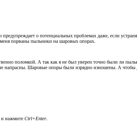
н предупреждает о потенциальных проблемах даже, если устранят
 у меня порваны пыльники на шаровых опорах.
венно поломкой. А так как я не был уверен точно были ли пыл
не напрасны. Шаровые опоры были изрядно изношены. А чтобы дв
а и нажмите
Ctrl+Enter
.