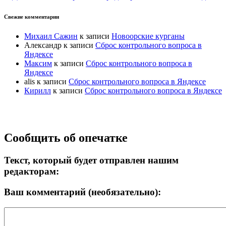
Свежие комментарии
Михаил Сажин
к записи
Новоорские курганы
Александр
к записи
Сброс контрольного вопроса в
Яндексе
Максим
к записи
Сброс контрольного вопроса в
Яндексе
alis
к записи
Сброс контрольного вопроса в Яндексе
Кирилл
к записи
Сброс контрольного вопроса в Яндексе
Прокрутка
Сообщить об опечатке
вверх
Текст, который будет отправлен нашим
редакторам:
Ваш комментарий (необязательно):