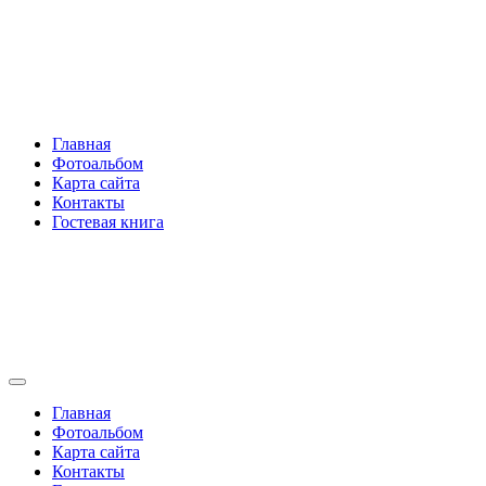
Перейти
Rakovski.ru
к
содержимому
Per aspera ad astra
Главная
Фотоальбом
Карта сайта
Контакты
Гостевая книга
Rakovski.ru
Per aspera ad astra
Главная
Фотоальбом
Карта сайта
Контакты