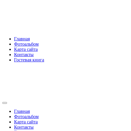
Перейти
Rakovski.ru
к
содержимому
Per aspera ad astra
Главная
Фотоальбом
Карта сайта
Контакты
Гостевая книга
Rakovski.ru
Per aspera ad astra
Главная
Фотоальбом
Карта сайта
Контакты