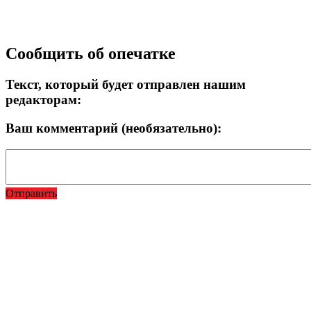
Прокрутка
Сообщить об опечатке
вверх
Текст, который будет отправлен нашим
редакторам:
Ваш комментарий (необязательно):
Отправить