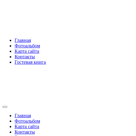
Перейти
Rakovski.ru
к
содержимому
Per aspera ad astra
Главная
Фотоальбом
Карта сайта
Контакты
Гостевая книга
Rakovski.ru
Per aspera ad astra
Главная
Фотоальбом
Карта сайта
Контакты