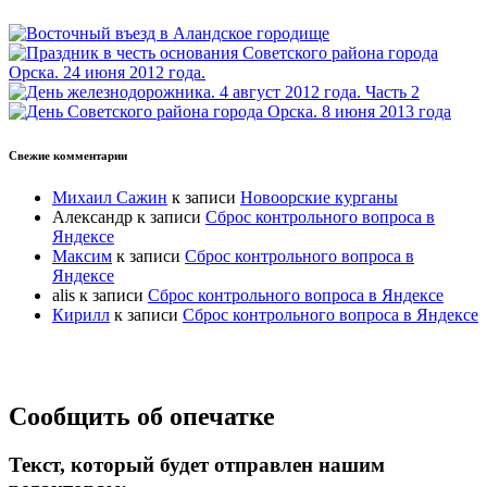
Свежие комментарии
Михаил Сажин
к записи
Новоорские курганы
Александр
к записи
Сброс контрольного вопроса в
Яндексе
Максим
к записи
Сброс контрольного вопроса в
Яндексе
alis
к записи
Сброс контрольного вопроса в Яндексе
Кирилл
к записи
Сброс контрольного вопроса в Яндексе
Прокрутка
Сообщить об опечатке
вверх
Текст, который будет отправлен нашим