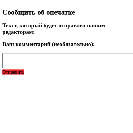
Прокрутка
Сообщить об опечатке
вверх
Текст, который будет отправлен нашим
редакторам:
Ваш комментарий (необязательно):
Отправить