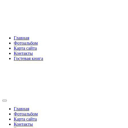
Перейти
Rakovski.ru
к
содержимому
Per aspera ad astra
Главная
Фотоальбом
Карта сайта
Контакты
Гостевая книга
Rakovski.ru
Per aspera ad astra
Главная
Фотоальбом
Карта сайта
Контакты