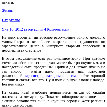
деньги.
Жизнь
Стартапы
Янв 10, 2012
автор admin
4 Комментарии
На днях прочитал интересное рассуждение одного молодого
манимейкера о все более возрастающих трудностях по
зарабатыванию денег в интернете старыми способами и
перспективах стартапов.
В этом рассуждение есть рациональное зерно. При удачном
стечении обстоятельств стартап может быстро окупиться, а в
последствии быть проданным. Причем для начала нужно не
так много – найти идею, подумать над грамотной
реализацией,
зарегистрировать доменное имя
, найти хороший
хостинг и связать все это. Ну и конечно нужна воля к победе.
Без неё никак.
Из самих идей наиболее понравилась мысль об онлайн
платежах за коммуналку. Пока это обширное денежное поле
активно осваивается лишь в крупных городах. Хотя регионы
давно уже созрели.