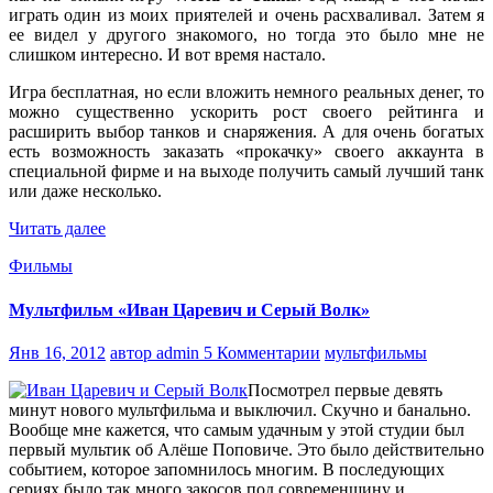
играть один из моих приятелей и очень расхваливал. Затем я
ее видел у другого знакомого, но тогда это было мне не
слишком интересно. И вот время настало.
Игра бесплатная, но если вложить немного реальных денег, то
можно существенно ускорить рост своего рейтинга и
расширить выбор танков и снаряжения. А для очень богатых
есть возможность заказать «прокачку» своего аккаунта в
специальной фирме и на выходе получить самый лучший танк
или даже несколько.
Читать далее
Фильмы
Мультфильм «Иван Царевич и Серый Волк»
Янв 16, 2012
автор admin
5 Комментарии
мультфильмы
Посмотрел первые девять
минут нового мультфильма и выключил. Скучно и банально.
Вообще мне кажется, что самым удачным у этой студии был
первый мультик об Алёше Поповиче. Это было действительно
событием, которое запомнилось многим. В последующих
сериях было так много закосов под современщину и