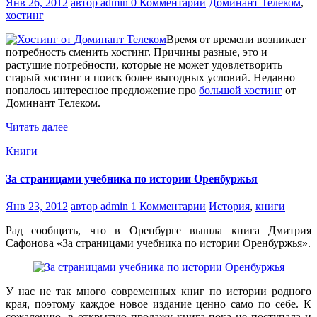
Янв 26, 2012
автор admin
0 Комментарии
Доминант Телеком
,
хостинг
Время от времени возникает
потребность сменить хостинг. Причины разные, это и
растущие потребности, которые не может удовлетворить
старый хостинг и поиск более выгодных условий. Недавно
попалось интересное предложение про
большой хостинг
от
Доминант Телеком.
Читать далее
Книги
За страницами учебника по истории Оренбуржья
Янв 23, 2012
автор admin
1 Комментарии
История
,
книги
Рад сообщить, что в Оренбурге вышла книга Дмитрия
Сафонова «За страницами учебника по истории Оренбуржья».
У нас не так много современных книг по истории родного
края, поэтому каждое новое издание ценно само по себе. К
сожалению, в открытую продажу книга пока не поступала и