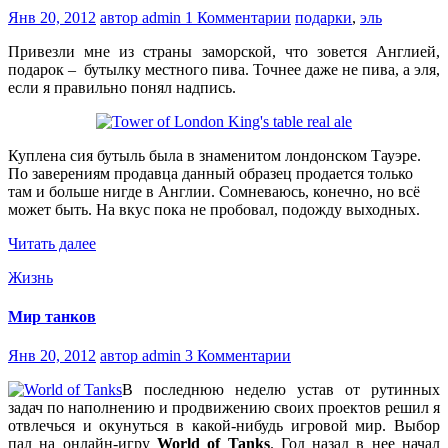
Янв 20, 2012
автор admin
1 Комментарии
подарки
,
эль
Привезли мне из страны заморской, что зовется Англией,
подарок – бутылку местного пива. Точнее даже не пива, а эля,
если я правильно понял надпись.
Куплена сия бутыль была в знаменитом лондонском Тауэре.
По заверениям продавца данный образец продается только
там и больше нигде в Англии. Сомневаюсь, конечно, но всё
может быть. На вкус пока не пробовал, подожду выходных.
Читать далее
Жизнь
Мир танков
Янв 20, 2012
автор admin
3 Комментарии
В последнюю неделю устав от рутинных
задач по наполнению и продвижению своих проектов решил я
отвлечься и окунуться в какой-нибудь игровой мир. Выбор
пал на онлайн-игру
World of Tanks
. Год назад в нее начал