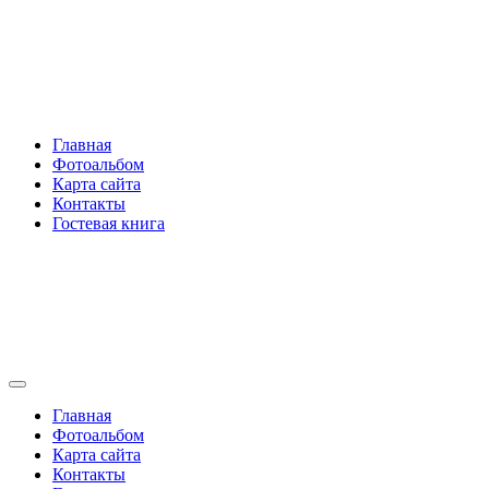
Перейти
Rakovski.ru
к
содержимому
Per aspera ad astra
Главная
Фотоальбом
Карта сайта
Контакты
Гостевая книга
Rakovski.ru
Per aspera ad astra
Главная
Фотоальбом
Карта сайта
Контакты