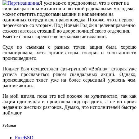
Я уже как-то предположил, что в ответ на
силовые разгоны митингов и шествий радикальная молодежь
может ответить поджогами машин и нападением на
одиночных сотрудников правопорядка. Похоже, что в первое
пересеклось со вторым. Под Новый Год был целенаправленно
сожжен автозак стоящий во дворе полицейского отделения.
Вместе с ним сгорели еще несколько автомашин.
Судя по съемкам с разных точек акция была хорошо
спланирована, хотя организаторы говорят о спонтанности
произошедшего.
Поджег был осуществлен арт-группой «Война», которая уже
успела прославиться рядом скандальных акций. Однако,
произошедшее тянет уже на более серьезный уровень чем,
ранние акции.
На мой взгляд, пока это всё похоже на хулиганство, так как
акция одиночная и произошла под праздник, а не во время
недавних жестких разгонов. Думаю, что исполнителей быстро
поймают.
Рубрики
FreeBSD