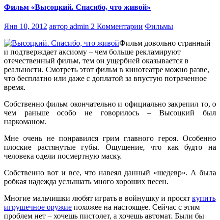
Фильм «Высоцкий. Спасибо, что живой»
Янв 10, 2012
автор admin
2 Комментарии
Фильмы
Фильм довольно странный
и подтверждает аксиому – чем больше рекламируют
отечественный фильм, тем он ущербней оказывается в
реальности. Смотреть этот фильм в кинотеатре можно разве,
что бесплатно или даже с доплатой за впустую потраченное
время.
Собственно фильм окончательно и официально закрепил то, о
чем раньше особо не говорилось – Высоцкий был
наркоманом.
Мне очень не понравился грим главного героя. Особенно
плоские растянутые губы. Ощущение, что как будто на
человека одели посмертную маску.
Собственно вот и все, что навеял данный «шедевр». А была
робкая надежда услышать много хороших песен.
Многие мальчишки любят играть в войнушку и просят
купить
игрушечное оружие
похожее на настоящее. Сейчас с этим
проблем нет – хочешь пистолет, а хочешь автомат. Были бы