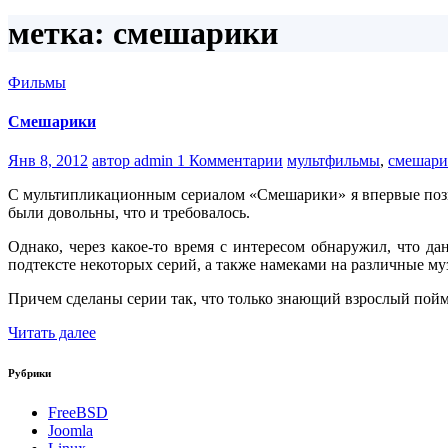
метка: смешарики
Фильмы
Смешарики
Янв 8, 2012
автор admin
1 Комментарии
мультфильмы
,
смешари
С мультипликационным сериалом «Смешарики» я впервые познак
были довольны, что и требовалось.
Однако, через какое-то время с интересом обнаружил, что да
подтексте некоторых серий, а также намеками на различные му
Причем сделаны серии так, что только знающий взрослый пойме
Читать далее
Рубрики
FreeBSD
Joomla