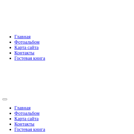
Перейти
Rakovski.ru
к
содержимому
Per aspera ad astra
Главная
Фотоальбом
Карта сайта
Контакты
Гостевая книга
Rakovski.ru
Per aspera ad astra
Главная
Фотоальбом
Карта сайта
Контакты
Гостевая книга